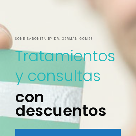
SONRISABONITA BY DR. GERMÁN GÓMEZ
Tratamientos
y consultas
con
descuentos